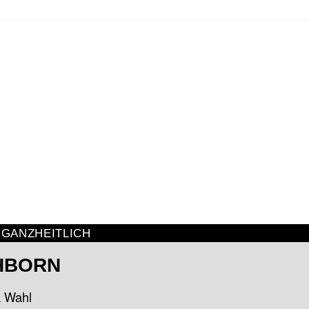
 GANZHEITLICH
HBORN
a Wahl