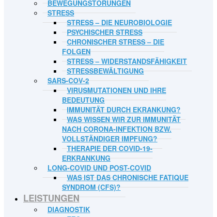
BEWEGUNGSTÖRUNGEN
STRESS
STRESS – DIE NEUROBIOLOGIE
PSYCHISCHER STRESS
CHRONISCHER STRESS – DIE
FOLGEN
STRESS – WIDERSTANDSFÄHIGKEIT
STRESSBEWÄLTIGUNG
SARS-COV-2
VIRUSMUTATIONEN UND IHRE
BEDEUTUNG
IMMUNITÄT DURCH EKRANKUNG?
WAS WISSEN WIR ZUR IMMUNITÄT
NACH CORONA-INFEKTION BZW.
VOLLSTÄNDIGER IMPFUNG?
THERAPIE DER COVID-19-
ERKRANKUNG
LONG-COVID UND POST-COVID
WAS IST DAS CHRONISCHE FATIQUE
SYNDROM (CFS)?
LEISTUNGEN
DIAGNOSTIK