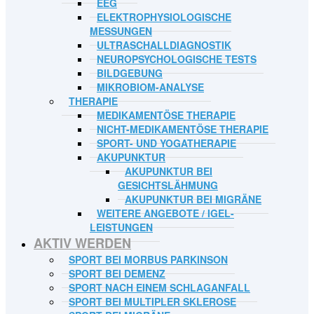
EEG
ELEKTROPHYSIOLOGISCHE
MESSUNGEN
ULTRASCHALLDIAGNOSTIK
NEUROPSYCHOLOGISCHE TESTS
BILDGEBUNG
MIKROBIOM-ANALYSE
THERAPIE
MEDIKAMENTÖSE THERAPIE
NICHT-MEDIKAMENTÖSE THERAPIE
SPORT- UND YOGATHERAPIE
AKUPUNKTUR
AKUPUNKTUR BEI
GESICHTSLÄHMUNG
AKUPUNKTUR BEI MIGRÄNE
WEITERE ANGEBOTE / IGEL-
LEISTUNGEN
AKTIV WERDEN
SPORT BEI MORBUS PARKINSON
SPORT BEI DEMENZ
SPORT NACH EINEM SCHLAGANFALL
SPORT BEI MULTIPLER SKLEROSE