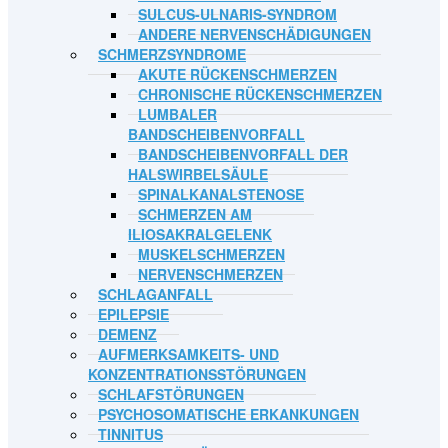
SULCUS-ULNARIS-SYNDROM
ANDERE NERVENSCHÄDIGUNGEN
SCHMERZSYNDROME
AKUTE RÜCKENSCHMERZEN
CHRONISCHE RÜCKENSCHMERZEN
LUMBALER
BANDSCHEIBENVORFALL
BANDSCHEIBENVORFALL DER
HALSWIRBELSÄULE
SPINALKANALSTENOSE
SCHMERZEN AM
ILIOSAKRALGELENK
MUSKELSCHMERZEN
NERVENSCHMERZEN
SCHLAGANFALL
EPILEPSIE
DEMENZ
AUFMERKSAMKEITS- UND
KONZENTRATIONSSTÖRUNGEN
SCHLAFSTÖRUNGEN
PSYCHOSOMATISCHE ERKANKUNGEN
TINNITUS